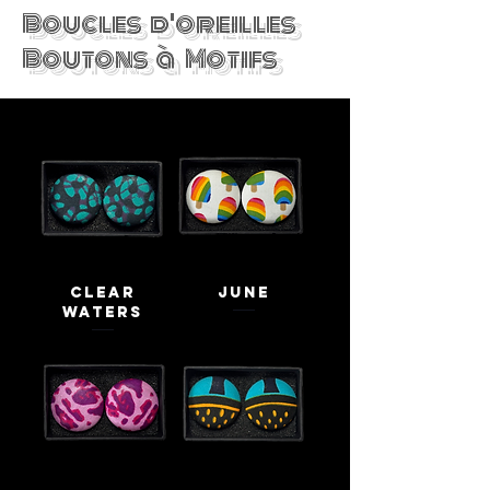
Boucles d'oreilles
Boutons à Motifs
Clear
June
waters