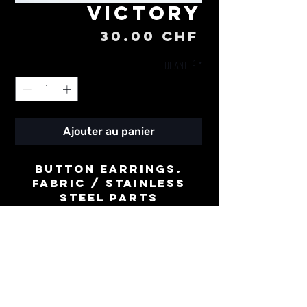
Victory
Prix
30.00 CHF
Quantité
*
Ajouter au panier
Button earrings.
Fabric / stainless
steel parts
⌀ 30mm
-
Boucles d'oreille
boutons.
Tissu / acier
inoxidable
⌀ 30mm