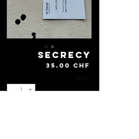
Secrecy
Prix
35.00 CHF
Quantité
*
Ajouter au panier
Assemblage.
Laiton, Acier