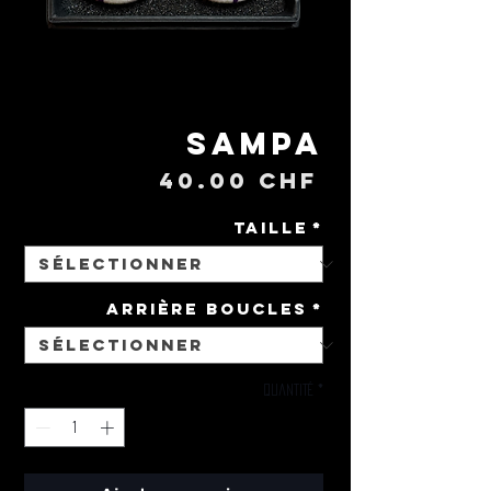
Sampa
Prix
40.00 CHF
Taille
*
Arrière Boucles
*
Quantité
*