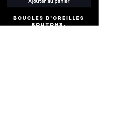
Ajouter au panier
Boucles d'oreilles
boutons.
Base aluminium.
Tissu.
Clou d'oreilles acier
inoxydable.
Ultra Légères.
Disponnible en clip.
Design différent
selon la taille.
Hand&Homemade with
Love.
Keep it Fonkey