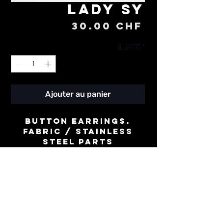
Lady Sy
Prix
30.00 CHF
Quantité
*
Ajouter au panier
Button earrings.
Fabric / stainless
steel parts
⌀ 30mm
-
Boucles d'oreille
boutons.
Tissu / acier
inoxidable
⌀ 30mm