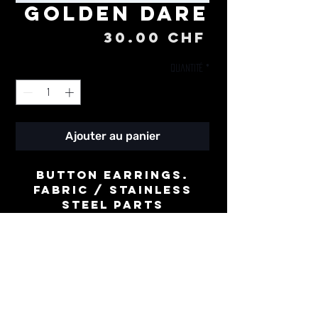
Golden Dare
Prix
30.00 CHF
Quantité
*
Ajouter au panier
Button earrings.
Fabric / stainless
steel parts
⌀ 30mm
-
Boucles d'oreille
boutons.
Tissu / acier
inoxidable
⌀ 30mm