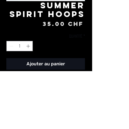
Summer
Spirit Hoops
Prix
35.00 CHF
Quantité
*
Ajouter au panier
créoles design tissu
wax /
wax fabric design
hoops
⌀ 75mm
Keep it Fonkey