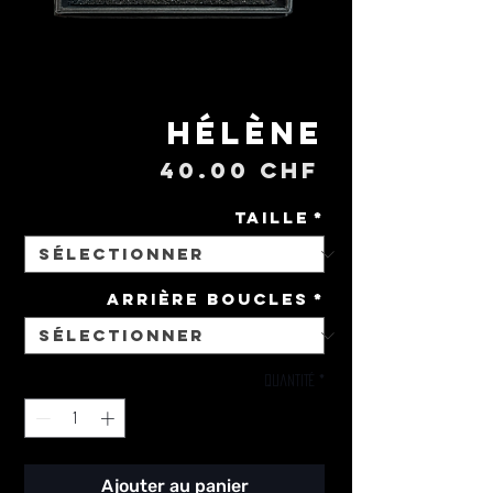
Hélène
Prix
40.00 CHF
Taille
*
Arrière Boucles
*
Quantité
*
Ajouter au panier